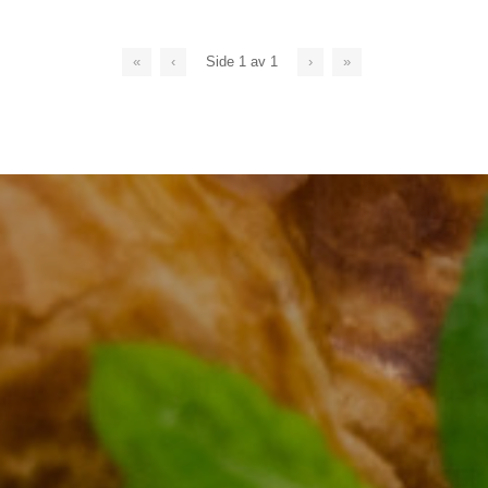
«
‹
Side
1
av
1
›
»