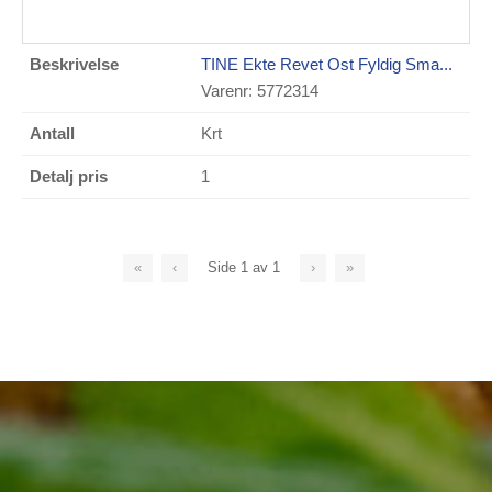
TINE Ekte Revet Ost Fyldig Sma...
Varenr: 5772314
Krt
1
«
‹
Side
1
av
1
›
»