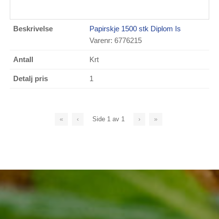
Papirskje 1500 stk Diplom Is
Varenr: 6776215
Krt
1
«
‹
Side
1
av
1
›
»