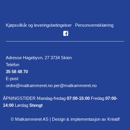
Kjøpsvilkår og leveringsbetingelser
Personverneklæring
Adresse Hagebyvn. 27 3734 Skien
Telefon
35 58 48 70
E-post
ordre@matkammeret.no per@matkammeret.no
ÅPNINGSTIDER Mandag-fredag
07:00-15:00
Fredag
07:00-
14:00
Lørdag
Stengt
© Matkammeret AS |
Design
&
implementasjon av Kréatif