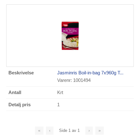
Jasminris Boil-in-bag 7x960g T...
Varenr: 1001494
Krt
1
«
‹
Side
1
av
1
›
»