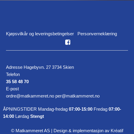
Kjøpsvilkår og leveringsbetingelser
Personverneklæring
Adresse Hagebyvn. 27 3734 Skien
Telefon
35 58 48 70
E-post
ordre@matkammeret.no per@matkammeret.no
ÅPNINGSTIDER Mandag-fredag
07:00-15:00
Fredag
07:00-
14:00
Lørdag
Stengt
© Matkammeret AS |
Design
&
implementasjon av Kréatif