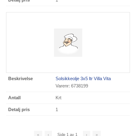
Solsikkeolje 3x5 ltr Villa Vita
Varenr: 6738199
Krt
1
«
‹
Side
1
av
1
›
»