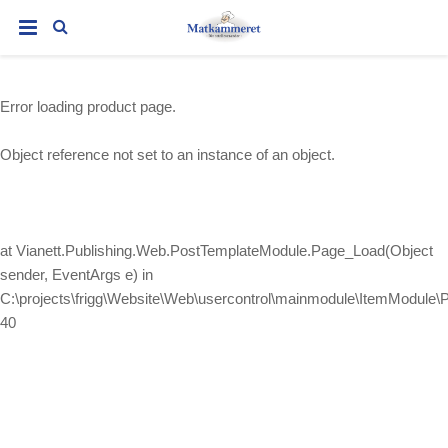
Error loading product page.
Object reference not set to an instance of an object.
at Vianett.Publishing.Web.PostTemplateModule.Page_Load(Object
sender, EventArgs e) in
C:\projects\frigg\Website\Web\usercontrol\mainmodule\ItemModule\
40