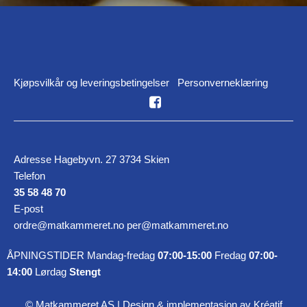
Kjøpsvilkår og leveringsbetingelser
Personverneklæring
Adresse Hagebyvn. 27 3734 Skien
Telefon
35 58 48 70
E-post
ordre@matkammeret.no per@matkammeret.no
ÅPNINGSTIDER Mandag-fredag
07:00-15:00
Fredag
07:00-
14:00
Lørdag
Stengt
© Matkammeret AS |
Design
&
implementasjon av Kréatif